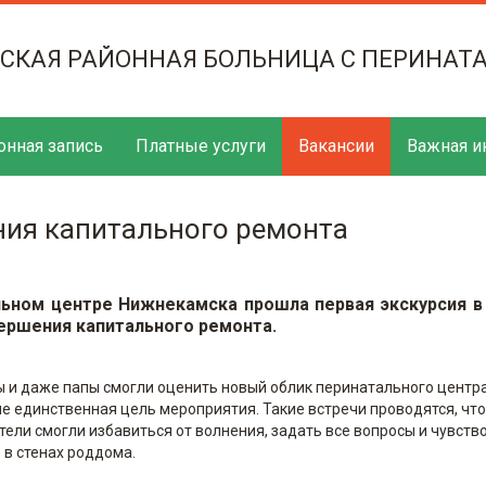
ТСКАЯ РАЙОННАЯ БОЛЬНИЦА С ПЕРИНАТ
онная запись
Платные услуги
Вакансии
Важная и
ния капитального ремонта
льном центре Нижнекамска прошла первая экскурсия в
вершения капитального ремонта.
 и даже папы смогли оценить новый облик перинатального центра
не единственная цель мероприятия. Такие встречи проводятся, чт
ели смогли избавиться от волнения, задать все вопросы и чувств
 в стенах роддома.