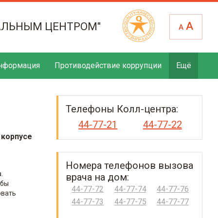
А
АЛЬНЫМ ЦЕНТРОМ"
А
нформация
Противодействие коррупции
Ещё
Телефоны Колл-центра:
44-77-21
44-77-22
 корпусе
Номера телефонов вызова
.
врача на дом:
обы
44-77-72
44-77-74
44-77-76
овать
44-77-73
44-77-75
44-77-77