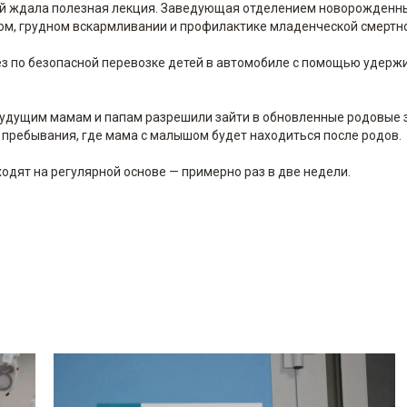
ей ждала полезная лекция. Заведующая отделением новорожденн
ом, грудном вскармливании и профилактике младенческой смертно
з по безопасной перевозке детей в автомобиле с помощью удер
Будущим мамам и папам разрешили зайти в обновленные родовые 
 пребывания, где мама с малышом будет находиться после родов.
одят на регулярной основе — примерно раз в две недели.