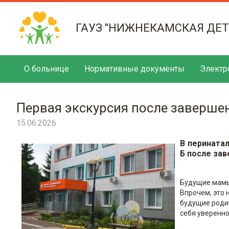
ГАУЗ "НИЖНЕКАМСКАЯ ДЕ
О больнице
Нормативные документы
Электр
Первая экскурсия после заверше
15.06.2026
В перината
Б после за
Будущие мамы
Впрочем, это 
будущие родит
себя уверенно